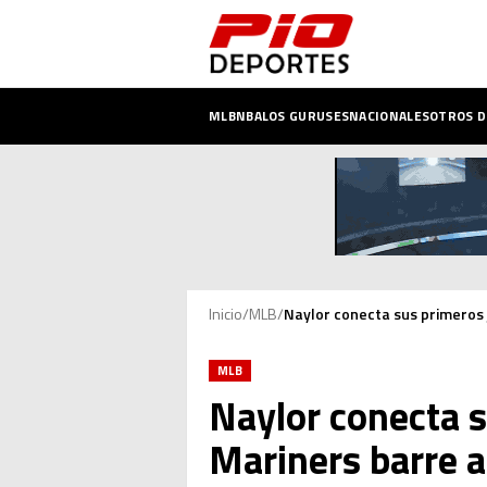
MLB
NBA
LOS GURUSES
NACIONALES
OTROS 
Inicio
/
MLB
/
Naylor conecta sus primeros 
MLB
Naylor conecta s
Mariners barre a