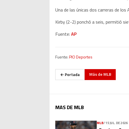
Una de las únicas dos carreras de los 
Kirby (2-2) ponchó a seis, permitió si
Fuente:
AP
Fuente:
PIO Deportes
Más de
MLB
← Portada
MAS DE MLB
MLB
/
15 JUL. DE 2026