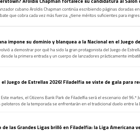
rstown? Aroldis Chapman fortalece su candidatura al Salón 
lanzador cubano Aroldis Chapman continúa escribiendo páginas doradas en l
ate que cobra cada vez más fuerza: ¿tiene méritos suficientes para ingre
ongevidad y el dominio que ha ejercido durante más de […]
na impone su dominio y blanquea a la Nacional en el Juego de
volvió a demostrar por qué ha sido la gran protagonista del Juego de Estrel
 desde la primera entrada y un cuerpo de lanzadores prácticamente imbatib
cional en la edición 96 del Clásico de […]
 el Juego de Estrellas 2026! Filadelfia se viste de gala para re
Este martes, el Citizens Bank Park de Filadelfia será el escenario del 96.º 
peloteros de la temporada se enfrentarán en el tradicional duelo entre la Li
de un intenso Fin de Semana […]
o de las Grandes Ligas brilló en Filadelfia: la Liga Americana v