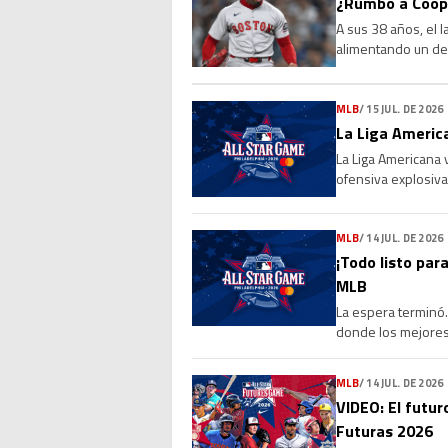
¿Rumbo a Coope
A sus 38 años, el 
alimentando un deb
Sus números, su l
MLB
/
15 JUL. DE 2026
La Liga America
La Liga Americana 
ofensiva explosiva
de 4-0 a la Liga Na
MLB
/
14 JUL. DE 2026
¡Todo listo para
MLB
La espera terminó. 
donde los mejores 
marcará el cierre 
MLB
/
14 JUL. DE 2026
VIDEO: El futur
Futuras 2026