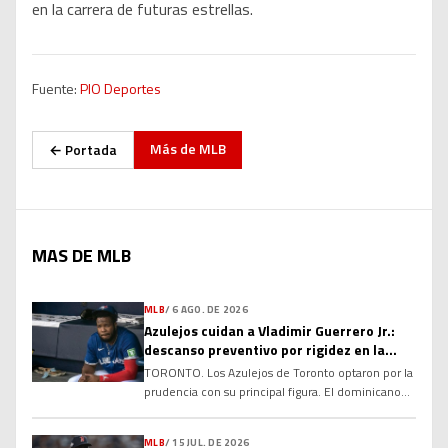
en la carrera de futuras estrellas.
Fuente:
PIO Deportes
Más de
MLB
← Portada
MAS DE MLB
MLB
/
6 AGO. DE 2026
Azulejos cuidan a Vladimir Guerrero Jr.:
descanso preventivo por rigidez en la
corva
TORONTO. Los Azulejos de Toronto optaron por la
prudencia con su principal figura. El dominicano
Vladimir Guerrero Jr. no fue incluido en la
alineación para el compromiso del club debido a
MLB
/
15 JUL. DE 2026