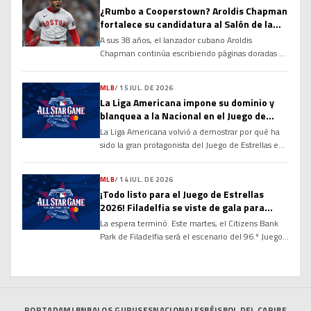
una rigidez en el tendón de la corva, una decisión
¿Rumbo a Cooperstown? Aroldis Chapman
tomada con el objetivo de evitar que la molestia
fortalece su candidatura al Salón de la
se agrave y garantizar su […]
Fama
A sus 38 años, el lanzador cubano Aroldis
Chapman continúa escribiendo páginas doradas en
la historia de las Grandes Ligas y alimentando un
debate que cobra cada vez más fuerza: ¿tiene
MLB
/
15 JUL. DE 2026
méritos suficientes para ingresar al Salón de la
La Liga Americana impone su dominio y
Fama de Cooperstown? Sus números, su
blanquea a la Nacional en el Juego de
longevidad y el dominio que ha ejercido durante
Estrellas 2026
La Liga Americana volvió a demostrar por qué ha
más de […]
sido la gran protagonista del Juego de Estrellas en
las últimas décadas. Con una ofensiva explosiva
desde la primera entrada y un cuerpo de
MLB
/
14 JUL. DE 2026
lanzadores prácticamente imbatible, el Joven
¡Todo listo para el Juego de Estrellas
Circuito derrotó por marcador de 4-0 a la Liga
2026! Filadelfia se viste de gala para
Nacional en la edición 96 del Clásico de […]
recibir a las mayores figuras de la MLB
La espera terminó. Este martes, el Citizens Bank
Park de Filadelfia será el escenario del 96.º Juego
de Estrellas de las Grandes Ligas, donde los
mejores peloteros de la temporada se enfrentarán
en el tradicional duelo entre la Liga Americana y la
Liga Nacional. El partido marcará el cierre de un
intenso Fin de Semana […]
PORTADA
MLB
NBA
LOS GURUSES
NACIONALES
BÉISBOL DEL CARIBE