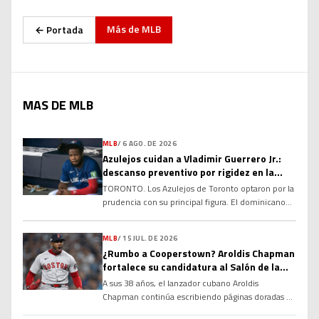
Más de
MLB
← Portada
MAS DE MLB
MLB
/
6 AGO. DE 2026
Azulejos cuidan a Vladimir Guerrero Jr.:
descanso preventivo por rigidez en la
corva
TORONTO. Los Azulejos de Toronto optaron por la
prudencia con su principal figura. El dominicano
Vladimir Guerrero Jr. no fue incluido en la
alineación para el compromiso del club debido a
MLB
/
15 JUL. DE 2026
una rigidez en el tendón de la corva, una decisión
¿Rumbo a Cooperstown? Aroldis Chapman
tomada con el objetivo de evitar que la molestia
fortalece su candidatura al Salón de la
se agrave y garantizar su […]
Fama
A sus 38 años, el lanzador cubano Aroldis
Chapman continúa escribiendo páginas doradas en
la historia de las Grandes Ligas y alimentando un