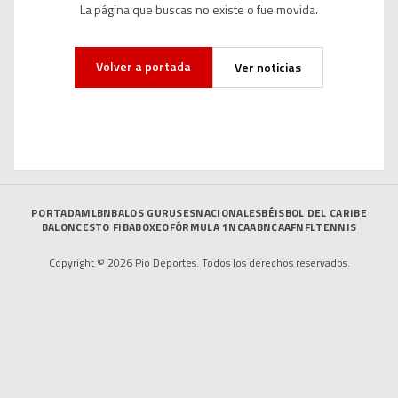
La página que buscas no existe o fue movida.
Volver a portada
Ver noticias
PORTADA
MLB
NBA
LOS GURUSES
NACIONALES
BÉISBOL DEL CARIBE
BALONCESTO FIBA
BOXEO
FÓRMULA 1
NCAAB
NCAAF
NFL
TENNIS
Copyright © 2026 Pio Deportes. Todos los derechos reservados.