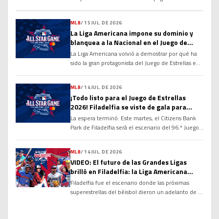
la historia de las Grandes Ligas y alimentando un
debate que cobra cada vez más fuerza: ¿tiene
MLB
/
15 JUL. DE 2026
méritos suficientes para ingresar al Salón de la
La Liga Americana impone su dominio y
Fama de Cooperstown? Sus números, su
blanquea a la Nacional en el Juego de
longevidad y el dominio que ha ejercido durante
Estrellas 2026
más de […]
La Liga Americana volvió a demostrar por qué ha
sido la gran protagonista del Juego de Estrellas en
las últimas décadas. Con una ofensiva explosiva
desde la primera entrada y un cuerpo de
MLB
/
14 JUL. DE 2026
lanzadores prácticamente imbatible, el Joven
¡Todo listo para el Juego de Estrellas
Circuito derrotó por marcador de 4-0 a la Liga
2026! Filadelfia se viste de gala para
Nacional en la edición 96 del Clásico de […]
recibir a las mayores figuras de la MLB
La espera terminó. Este martes, el Citizens Bank
Park de Filadelfia será el escenario del 96.º Juego
de Estrellas de las Grandes Ligas, donde los
mejores peloteros de la temporada se enfrentarán
MLB
/
14 JUL. DE 2026
en el tradicional duelo entre la Liga Americana y la
VIDEO: El futuro de las Grandes Ligas
Liga Nacional. El partido marcará el cierre de un
brilló en Filadelfia: la Liga Americana
intenso Fin de Semana […]
vence 6-1 en el Juego de Estrellas Futuras
Filadelfia fue el escenario donde las próximas
2026
superestrellas del béisbol dieron un adelanto de lo
que está por venir. En la edición número 27 del
MLB All-Star Futures Game 2026, la Liga