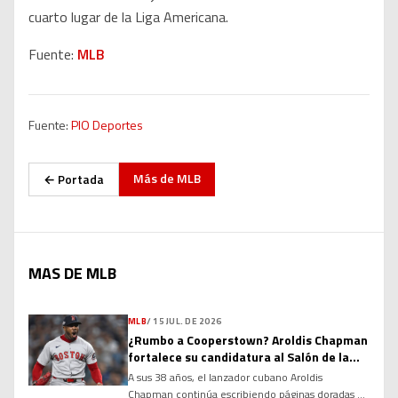
cuarto lugar de la Liga Americana.
Fuente:
MLB
Fuente:
PIO Deportes
Más de
MLB
← Portada
MAS DE MLB
MLB
/
15 JUL. DE 2026
¿Rumbo a Cooperstown? Aroldis Chapman
fortalece su candidatura al Salón de la
Fama
A sus 38 años, el lanzador cubano Aroldis
Chapman continúa escribiendo páginas doradas en