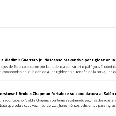
 a Vladimir Guerrero Jr.: descanso preventivo por rigidez en la
jos de Toronto optaron por la prudencia con su principal figura. El dominica
 el compromiso del club debido a una rigidez en el tendón de la corva, una d
agrave y garantizar su […]
rstown? Aroldis Chapman fortalece su candidatura al Salón 
lanzador cubano Aroldis Chapman continúa escribiendo páginas doradas en l
ate que cobra cada vez más fuerza: ¿tiene méritos suficientes para ingre
ongevidad y el dominio que ha ejercido durante más de […]