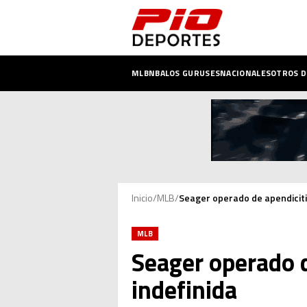
MLB
NBA
LOS GURUSES
NACIONALES
OTROS 
Inicio
/
MLB
/
Seager operado de apendiciti
MLB
Seager operado d
indefinida