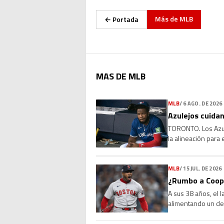
Más de
MLB
← Portada
MAS DE MLB
MLB
/
6 AGO. DE 2026
Azulejos cuidan
TORONTO. Los Azule
la alineación para
que la molestia se 
MLB
/
15 JUL. DE 2026
¿Rumbo a Coope
A sus 38 años, el 
alimentando un deb
Sus números, su l