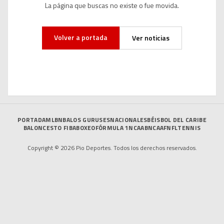
La página que buscas no existe o fue movida.
Volver a portada
Ver noticias
PORTADA
MLB
NBA
LOS GURUSES
NACIONALES
BÉISBOL DEL CARIBE
BALONCESTO FIBA
BOXEO
FÓRMULA 1
NCAAB
NCAAF
NFL
TENNIS
Copyright © 2026 Pio Deportes. Todos los derechos reservados.