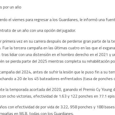
uerdo el viernes para regresar a los Guardianes, le informó una fu
ntrato de un año con una opción del jugador.
por primera vez en su carrera después de perderse gran parte de la
 Fue la tercera campaña en las últimas cuatro en las que el exgan
, tras lidiar con una distensión en el hombro derecho en el 2021 y 
 se pierda parte del 2025 mientras completa su rehabilitación por 
e campaña del 2024, antes de sufrir la lesión que le puso fin a su 
onchando a 20 de los 45 bateadores enfrentados (tasa de ponches d
te la temporada acortada del 2020, ganando el Premio Cy Young d
 con ocho victorias, efectividad de 1.63 y 122 ponches en 77.1 epis
os con efectividad de por vida de 3.22, 958 ponches y 188 bases 
campañas en MLB, todas con los Guardianes.