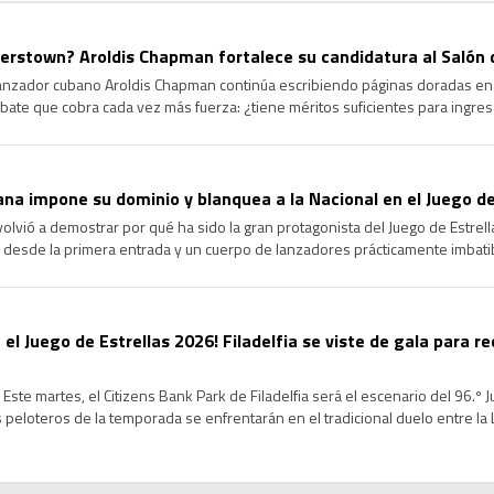
rstown? Aroldis Chapman fortalece su candidatura al Salón 
lanzador cubano Aroldis Chapman continúa escribiendo páginas doradas en l
ate que cobra cada vez más fuerza: ¿tiene méritos suficientes para ingre
ongevidad y el dominio que ha ejercido durante más de […]
na impone su dominio y blanquea a la Nacional en el Juego de
volvió a demostrar por qué ha sido la gran protagonista del Juego de Estrel
 desde la primera entrada y un cuerpo de lanzadores prácticamente imbatib
cional en la edición 96 del Clásico de […]
 el Juego de Estrellas 2026! Filadelfia se viste de gala para re
Este martes, el Citizens Bank Park de Filadelfia será el escenario del 96.º 
peloteros de la temporada se enfrentarán en el tradicional duelo entre la Li
de un intenso Fin de Semana […]