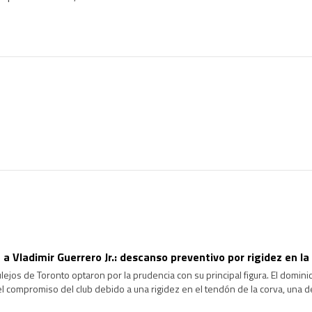
 a Vladimir Guerrero Jr.: descanso preventivo por rigidez en la
jos de Toronto optaron por la prudencia con su principal figura. El dominica
 el compromiso del club debido a una rigidez en el tendón de la corva, una d
agrave y garantizar su […]