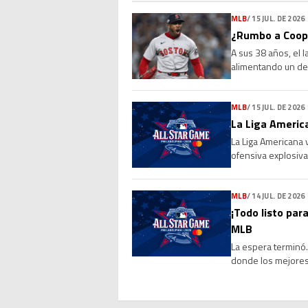
MLB
/
15 JUL. DE 2026
¿Rumbo a Coope
A sus 38 años, el 
alimentando un deb
Sus números, su l
MLB
/
15 JUL. DE 2026
La Liga America
La Liga Americana 
ofensiva explosiva
de 4-0 a la Liga Na
MLB
/
14 JUL. DE 2026
¡Todo listo para
MLB
La espera terminó. 
donde los mejores 
marcará el cierre 