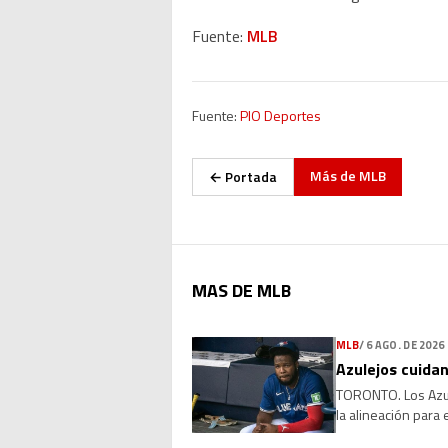
Fuente:
MLB
Fuente:
PIO Deportes
Más de
MLB
← Portada
MAS DE MLB
MLB
/
6 AGO. DE 2026
Azulejos cuidan
TORONTO. Los Azule
la alineación para
que la molestia se 