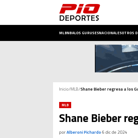
MLB
NBA
LOS GURUSES
NACIONALES
OTROS 
Inicio
/
MLB
/
Shane Bieber regresa a los G
MLB
Shane Bieber reg
por
Alberoni Pichardo
·
6 dic de 2024