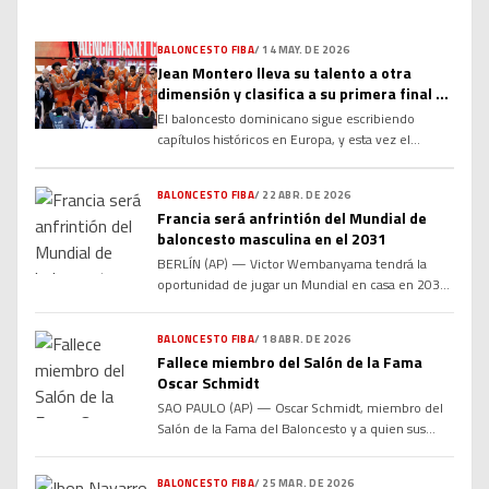
BALONCESTO FIBA
/
14 MAY. DE 2026
Jean Montero lleva su talento a otra
dimensión y clasifica a su primera final de
Euroliga
El baloncesto dominicano sigue escribiendo
capítulos históricos en Europa, y esta vez el
protagonista volvió a ser Jean Montero. El joven
base dominicano anotó 12 puntos en la semifinal
BALONCESTO FIBA
/
22 ABR. DE 2026
de la Euroliga y consiguió el boleto hacia la
Francia será anfrintión del Mundial de
primera gran final europea de su carrera
baloncesto masculina en el 2031
profesional, consolidándose como una de las
figuras emergentes más importantes […]
BERLÍN (AP) — Victor Wembanyama tendrá la
oportunidad de jugar un Mundial en casa en 2031 .
La FIBA le otorgó el miércoles a Francia recibió los
derechos de organización del Mundial de
BALONCESTO FIBA
/
18 ABR. DE 2026
baloncesto masculino 2031, mientras que Japón
Fallece miembro del Salón de la Fama
obtuvo el Mundial femenino de 2030. “Japón y
Oscar Schmidt
Francia son organizadores de élite de eventos de
SAO PAULO (AP) — Oscar Schmidt, miembro del
[…]
Salón de la Fama del Baloncesto y a quien sus
compatriotas brasileños conocían como “Mano
Santa”, falleció el viernes. Tenía 68 años. La familia
BALONCESTO FIBA
/
25 MAR. DE 2026