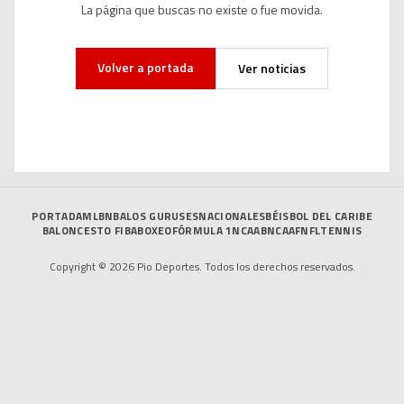
La página que buscas no existe o fue movida.
Volver a portada
Ver noticias
PORTADA
MLB
NBA
LOS GURUSES
NACIONALES
BÉISBOL DEL CARIBE
BALONCESTO FIBA
BOXEO
FÓRMULA 1
NCAAB
NCAAF
NFL
TENNIS
Copyright © 2026 Pio Deportes. Todos los derechos reservados.