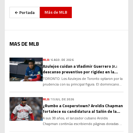
Más de
MLB
← Portada
MAS DE MLB
MLB
/
6 AGO. DE 2026
Azulejos cuidan a Vladimir Guerrero Jr.:
descanso preventivo por rigidez en la
corva
TORONTO. Los Azulejos de Toronto optaron por la
prudencia con su principal figura. El dominicano
Vladimir Guerrero Jr. no fue incluido en la
alineación para el compromiso del club debido a
MLB
/
15 JUL. DE 2026
una rigidez en el tendón de la corva, una decisión
¿Rumbo a Cooperstown? Aroldis Chapman
tomada con el objetivo de evitar que la molestia
fortalece su candidatura al Salón de la
se agrave y garantizar su […]
Fama
A sus 38 años, el lanzador cubano Aroldis
Chapman continúa escribiendo páginas doradas en
la historia de las Grandes Ligas y alimentando un