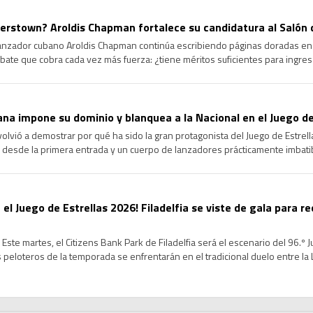
rstown? Aroldis Chapman fortalece su candidatura al Salón 
lanzador cubano Aroldis Chapman continúa escribiendo páginas doradas en l
ate que cobra cada vez más fuerza: ¿tiene méritos suficientes para ingre
ongevidad y el dominio que ha ejercido durante más de […]
na impone su dominio y blanquea a la Nacional en el Juego de
volvió a demostrar por qué ha sido la gran protagonista del Juego de Estrel
 desde la primera entrada y un cuerpo de lanzadores prácticamente imbatib
cional en la edición 96 del Clásico de […]
 el Juego de Estrellas 2026! Filadelfia se viste de gala para re
Este martes, el Citizens Bank Park de Filadelfia será el escenario del 96.º 
peloteros de la temporada se enfrentarán en el tradicional duelo entre la Li
de un intenso Fin de Semana […]