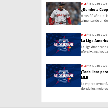
MLB
/
15 JUL. DE 2026
¿Rumbo a Coope
A sus 38 años, el 
alimentando un deb
Sus números, su l
MLB
/
15 JUL. DE 2026
La Liga America
La Liga Americana 
ofensiva explosiva
de 4-0 a la Liga Na
MLB
/
14 JUL. DE 2026
¡Todo listo para
MLB
La espera terminó. 
donde los mejores 
marcará el cierre 