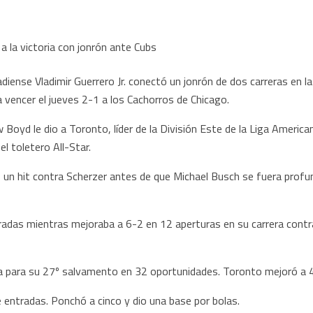
nse Vladimir Guerrero Jr. conectó un jonrón de dos carreras en l
 vencer el jueves 2-1 a los Cachorros de Chicago.
yd le dio a Toronto, líder de la División Este de la Liga Americana, 
l toletero All-Star.
un hit contra Scherzer antes de que Michael Busch se fuera profun
radas mientras mejoraba a 6-2 en 12 aperturas en su carrera contra
a para su 27º salvamento en 32 oportunidades. Toronto mejoró a 
 entradas. Ponchó a cinco y dio una base por bolas.