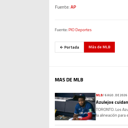
Fuente:
AP
Fuente:
PIO Deportes
Más de
MLB
← Portada
MAS DE MLB
MLB
/
6 AGO. DE 2026
Azulejos cuidan
TORONTO. Los Azule
la alineación para
que la molestia se 