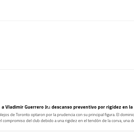
 a Vladimir Guerrero Jr.: descanso preventivo por rigidez en la
jos de Toronto optaron por la prudencia con su principal figura. El dominica
 el compromiso del club debido a una rigidez en el tendón de la corva, una d
agrave y garantizar su […]