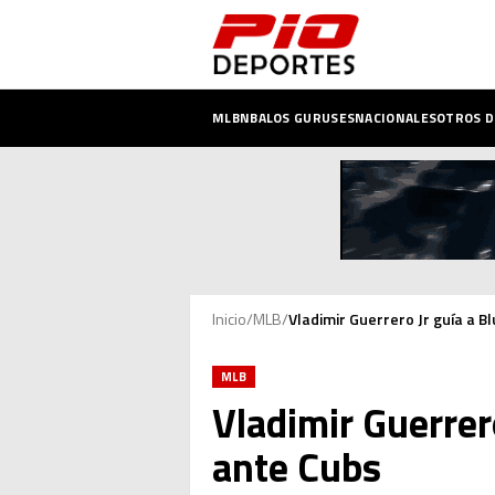
MLB
NBA
LOS GURUSES
NACIONALES
OTROS 
Inicio
/
MLB
/
Vladimir Guerrero Jr guía a Bl
MLB
Vladimir Guerrero
ante Cubs