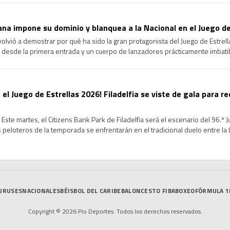
na impone su dominio y blanquea a la Nacional en el Juego de
volvió a demostrar por qué ha sido la gran protagonista del Juego de Estrel
 desde la primera entrada y un cuerpo de lanzadores prácticamente imbatib
cional en la edición 96 del Clásico de […]
 el Juego de Estrellas 2026! Filadelfia se viste de gala para re
Este martes, el Citizens Bank Park de Filadelfia será el escenario del 96.º 
peloteros de la temporada se enfrentarán en el tradicional duelo entre la Li
de un intenso Fin de Semana […]
URUSES
NACIONALES
BÉISBOL DEL CARIBE
BALONCESTO FIBA
BOXEO
FÓRMULA 1
Copyright © 2026 Pio Deportes. Todos los derechos reservados.