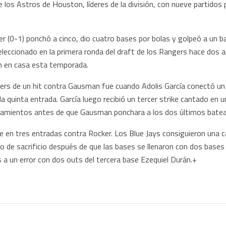
 los Astros de Houston, líderes de la división, con nueve partidos 
 (0-1) ponchó a cinco, dio cuatro bases por bolas y golpeó a un b
eleccionado en la primera ronda del draft de los Rangers hace dos a
ión en casa esta temporada.
rs de un hit contra Gausman fue cuando Adolis García conectó un r
a quinta entrada. García luego recibió un tercer strike cantado en u
zamientos antes de que Gausman ponchara a los dos últimos batea
e en tres entradas contra Rocker. Los Blue Jays consiguieron una ca
de sacrificio después de que las bases se llenaron con dos bases
 a un error con dos outs del tercera base Ezequiel Durán.+