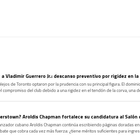
 a Vladimir Guerrero Jr.: descanso preventivo por rigidez en la
jos de Toronto optaron por la prudencia con su principal figura. El dominica
 el compromiso del club debido a una rigidez en el tendón de la corva, una d
agrave y garantizar su […]
rstown? Aroldis Chapman fortalece su candidatura al Salón 
lanzador cubano Aroldis Chapman continúa escribiendo páginas doradas en l
ate que cobra cada vez más fuerza: ¿tiene méritos suficientes para ingre
ongevidad y el dominio que ha ejercido durante más de […]