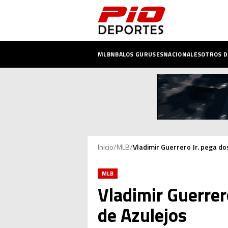
MLB
NBA
LOS GURUSES
NACIONALES
OTROS 
Inicio
/
MLB
/
Vladimir Guerrero Jr. pega dos
MLB
Vladimir Guerrero
de Azulejos