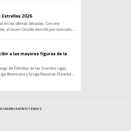
 Estrellas 2026
las en las últimas décadas. Con una
le, el Joven Circuito derrotó por marcador
cibir a las mayores figuras de la
Juego de Estrellas de las Grandes Ligas,
ga Americana y la Liga Nacional. El partido
NCAAB
NCAAF
NFL
TENNIS