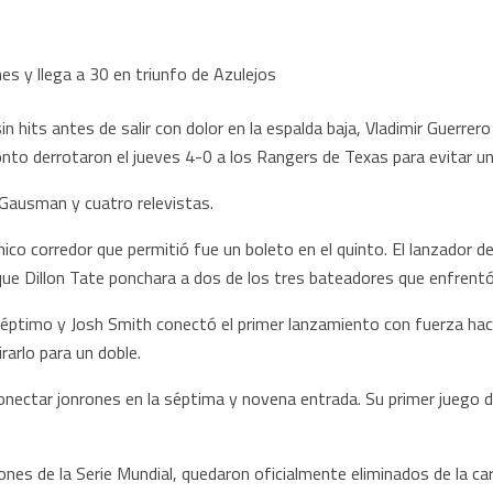
 hits antes de salir con dolor en la espalda baja, Vladimir Guerrero
to derrotaron el jueves 4-0 a los Rangers de Texas para evitar una 
 Gausman y cuatro relevistas.
ico corredor que permitió fue un boleto en el quinto. El lanzador 
ue Dillon Tate ponchara a dos de los tres bateadores que enfrentó
séptimo y Josh Smith conectó el primer lanzamiento con fuerza haci
rarlo para un doble.
onectar jonrones en la séptima y novena entrada. Su primer juego 
es de la Serie Mundial, quedaron oficialmente eliminados de la carr