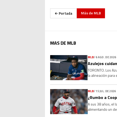
Más de
MLB
← Portada
MAS DE MLB
MLB
/
6 AGO. DE 2026
Azulejos cuidan
TORONTO. Los Azule
la alineación para
que la molestia se 
MLB
/
15 JUL. DE 2026
¿Rumbo a Coope
A sus 38 años, el 
alimentando un deb
Sus números, su l