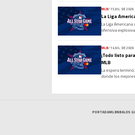
MLB
/
15 JUL. DE 2026
La Liga America
La Liga Americana 
ofensiva explosiva
de 4-0 a la Liga Na
MLB
/
14 JUL. DE 2026
¡Todo listo para
MLB
La espera terminó. 
donde los mejores 
marcará el cierre 
PORTADA
MLB
NBA
LOS G