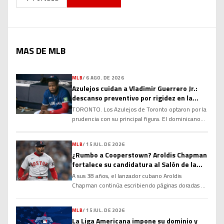
MAS DE MLB
MLB
/
6 AGO. DE 2026
Azulejos cuidan a Vladimir Guerrero Jr.:
descanso preventivo por rigidez en la
corva
TORONTO. Los Azulejos de Toronto optaron por la
prudencia con su principal figura. El dominicano
Vladimir Guerrero Jr. no fue incluido en la
alineación para el compromiso del club debido a
MLB
/
15 JUL. DE 2026
una rigidez en el tendón de la corva, una decisión
¿Rumbo a Cooperstown? Aroldis Chapman
tomada con el objetivo de evitar que la molestia
fortalece su candidatura al Salón de la
se agrave y garantizar su […]
Fama
A sus 38 años, el lanzador cubano Aroldis
Chapman continúa escribiendo páginas doradas en
la historia de las Grandes Ligas y alimentando un
debate que cobra cada vez más fuerza: ¿tiene
MLB
/
15 JUL. DE 2026
méritos suficientes para ingresar al Salón de la
La Liga Americana impone su dominio y
Fama de Cooperstown? Sus números, su