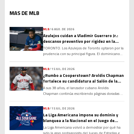
MAS DE MLB
MLB
/
6 AGO. DE 2026
Azulejos cuidan a Vladimir Guerrero Jr.:
descanso preventivo por rigidez en la
corva
TORONTO. Los Azulejos de Toronto optaron por la
prudencia con su principal figura. El dominicano
Vladimir Guerrero Jr. no fue incluido en la
alineación para el compromiso del club debido a
MLB
/
15 JUL. DE 2026
una rigidez en el tendón de la corva, una decisión
¿Rumbo a Cooperstown? Aroldis Chapman
tomada con el objetivo de evitar que la molestia
fortalece su candidatura al Salón de la
se agrave y garantizar su […]
Fama
A sus 38 años, el lanzador cubano Aroldis
Chapman continúa escribiendo páginas doradas en
la historia de las Grandes Ligas y alimentando un
debate que cobra cada vez más fuerza: ¿tiene
MLB
/
15 JUL. DE 2026
méritos suficientes para ingresar al Salón de la
La Liga Americana impone su dominio y
Fama de Cooperstown? Sus números, su
blanquea a la Nacional en el Juego de
longevidad y el dominio que ha ejercido durante
Estrellas 2026
La Liga Americana volvió a demostrar por qué ha
más de […]
sido la gran protagonista del Juego de Estrellas en