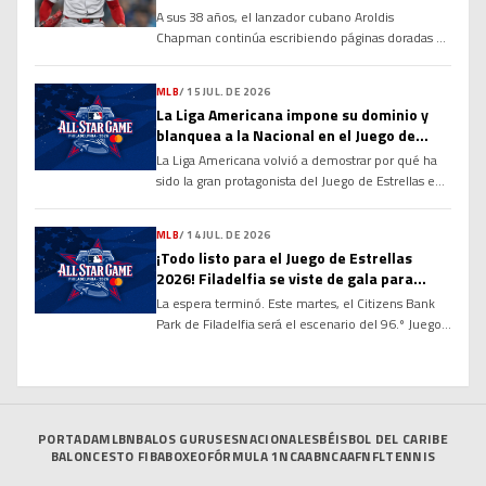
Fama
A sus 38 años, el lanzador cubano Aroldis
Chapman continúa escribiendo páginas doradas en
la historia de las Grandes Ligas y alimentando un
debate que cobra cada vez más fuerza: ¿tiene
MLB
/
15 JUL. DE 2026
méritos suficientes para ingresar al Salón de la
La Liga Americana impone su dominio y
Fama de Cooperstown? Sus números, su
blanquea a la Nacional en el Juego de
longevidad y el dominio que ha ejercido durante
Estrellas 2026
La Liga Americana volvió a demostrar por qué ha
más de […]
sido la gran protagonista del Juego de Estrellas en
las últimas décadas. Con una ofensiva explosiva
desde la primera entrada y un cuerpo de
MLB
/
14 JUL. DE 2026
lanzadores prácticamente imbatible, el Joven
¡Todo listo para el Juego de Estrellas
Circuito derrotó por marcador de 4-0 a la Liga
2026! Filadelfia se viste de gala para
Nacional en la edición 96 del Clásico de […]
recibir a las mayores figuras de la MLB
La espera terminó. Este martes, el Citizens Bank
Park de Filadelfia será el escenario del 96.º Juego
de Estrellas de las Grandes Ligas, donde los
mejores peloteros de la temporada se enfrentarán
en el tradicional duelo entre la Liga Americana y la
Liga Nacional. El partido marcará el cierre de un
intenso Fin de Semana […]
PORTADA
MLB
NBA
LOS GURUSES
NACIONALES
BÉISBOL DEL CARIBE
BALONCESTO FIBA
BOXEO
FÓRMULA 1
NCAAB
NCAAF
NFL
TENNIS