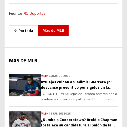
Fuente:
PIO Deportes
Más de
MLB
← Portada
MAS DE MLB
MLB
/
6 AGO. DE 2026
Azulejos cuidan a Vladimir Guerrero Jr.:
descanso preventivo por rigidez en la
corva
TORONTO. Los Azulejos de Toronto optaron por la
prudencia con su principal figura. El dominicano
Vladimir Guerrero Jr. no fue incluido en la
alineación para el compromiso del club debido a
MLB
/
15 JUL. DE 2026
una rigidez en el tendón de la corva, una decisión
¿Rumbo a Cooperstown? Aroldis Chapman
tomada con el objetivo de evitar que la molestia
fortalece su candidatura al Salón de la
se agrave y garantizar su […]