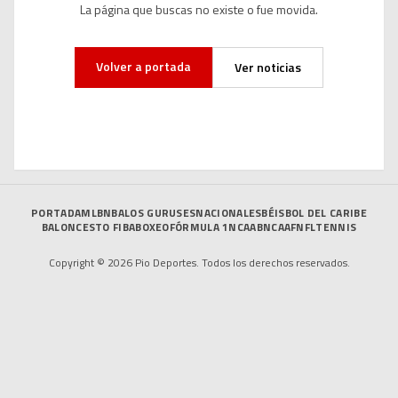
La página que buscas no existe o fue movida.
Volver a portada
Ver noticias
PORTADA
MLB
NBA
LOS GURUSES
NACIONALES
BÉISBOL DEL CARIBE
BALONCESTO FIBA
BOXEO
FÓRMULA 1
NCAAB
NCAAF
NFL
TENNIS
Copyright © 2026 Pio Deportes. Todos los derechos reservados.