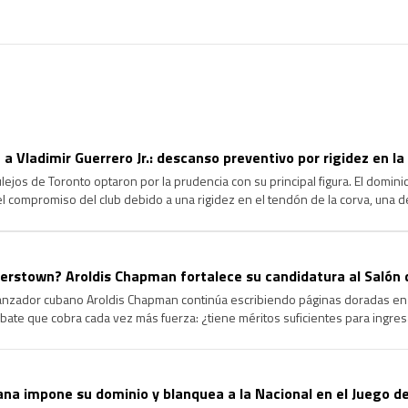
 a Vladimir Guerrero Jr.: descanso preventivo por rigidez en la
jos de Toronto optaron por la prudencia con su principal figura. El dominica
 el compromiso del club debido a una rigidez en el tendón de la corva, una d
agrave y garantizar su […]
rstown? Aroldis Chapman fortalece su candidatura al Salón 
lanzador cubano Aroldis Chapman continúa escribiendo páginas doradas en l
ate que cobra cada vez más fuerza: ¿tiene méritos suficientes para ingre
ongevidad y el dominio que ha ejercido durante más de […]
na impone su dominio y blanquea a la Nacional en el Juego de