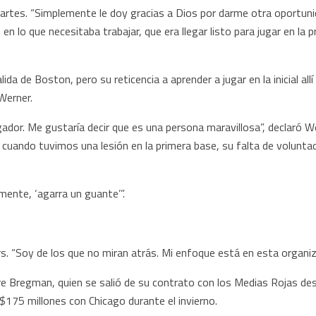
martes. “Simplemente le doy gracias a Dios por darme otra oportuni
n lo que necesitaba trabajar, que era llegar listo para jugar en la 
da de Boston, pero su reticencia a aprender a jugar en la inicial allí
Werner.
ador. Me gustaría decir que es una persona maravillosa”, declaró W
cuando tuvimos una lesión en la primera base, su falta de voluntad
mente, ‘agarra un guante’”.
s. “Soy de los que no miran atrás. Mi enfoque está en esta organiz
re Bregman, quien se salió de su contrato con los Medias Rojas d
$175 millones con Chicago durante el invierno.