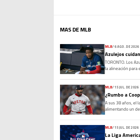
MAS DE MLB
MLB
/
6 AGO. DE 2026
Azulejos cuidan
TORONTO. Los Azule
la alineación para
que la molestia se 
MLB
/
15 JUL. DE 2026
¿Rumbo a Coope
A sus 38 años, el 
alimentando un deb
Sus números, su l
MLB
/
15 JUL. DE 2026
La Liga America