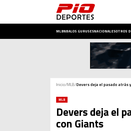
MLB
NBA
LOS GURUSES
NACIONALES
OTROS 
Inicio
/
MLB
/
Devers deja el pasado atrás 
MLB
Devers deja el p
con Giants