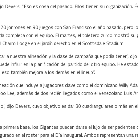
ijo Devers. “Eso es cosa del pasado. Ellos tienen su organización. 
20 jonrones en 90 juegos con San Francisco el año pasado, pero l
 completa con el equipo. El martes, el toletero zurdo mostró su g
l Charro Lodge en el jardín derecho en el Scottsdale Stadium.
ortar a nuestra alineación y la clase de campaña que podía tener”, di
puede influir en la planificación del partido del otro equipo. He esta
 eso también mejora a los demás en el lineup”.
ineación que incluye a jugadores clave como el dominicano Willy A
oo Lee, además de dos recién llegados como el venezolano Luis Ar
no”, dijo Devers, cuyo objetivo es dar 30 cuadrangulares o más en
a primera base, los Gigantes pueden darse el lujo de ser paciente
egurado en el roster para el Día Inaugural. Ambos representan una 