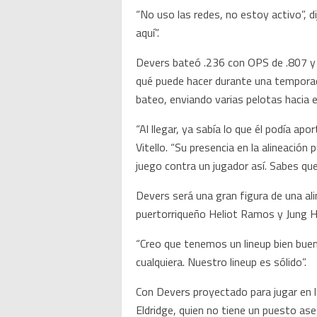
“No uso las redes, no estoy activo”, d
aquí”.
Devers bateó .236 con OPS de .807 y 
qué puede hacer durante una temporada
bateo, enviando varias pelotas hacia e
“Al llegar, ya sabía lo que él podía ap
Vitello. “Su presencia en la alineación 
juego contra un jugador así. Sabes que
Devers será una gran figura de una al
puertorriqueño Heliot Ramos y Jung H
“Creo que tenemos un lineup bien bue
cualquiera. Nuestro lineup es sólido”.
Con Devers proyectado para jugar en l
Eldridge, quien no tiene un puesto as