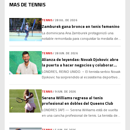
MAS DE TENNIS
TENNIS
/
28 JUL. DE 2026
Zamburek gana bronce en tenis femenino
La dominicana Ana Zamburek protagonizó una
notable remontada para conquistar la medalla de
bronce en sencillos femeninos de los XXV Juegos
Centroamericanos y del Caribe Santo Domingo
TENNIS
/
28 JUN. DE 2026
2026, al derrotar a la colombiana María Torres, en
Alianza de leyendas: Novak Djokovic abre
la disputa por el tercer lugar. Luego de ceder el
la puerta a hacer negocios y colaborar
primer set, Zamburek apeló a la paciencia, el
con Rafael Nadal y Roger Federer en el
temple […]
LONDRES, REINO UNIDO. – El tenista serbio Novak
futuro
Djokovic ha sorprendido al ecosistema deportivo y
empresarial global al manifestar abiertamente su
total disposición para sentarse a negociar y
TENNIS
/
9 JUN. DE 2026
colaborar de manera conjunta con sus dos más
Serena Williams regresa al tenis
grandes rivales históricos en las canchas: el
profesional en dobles del Queens Club
español Rafael Nadal y el suizo Roger Federer.
LONDRES (AP) — Serena Williams está de vuelta
Aprovechando el anuncio formal […]
en una cancha profesional de tenis. La tenista de
44 años recibió una ovación de pie al entrar a la
cancha de césped del Queen’s Club el martes para
TENNIS
/
5 JUN. DE 2026