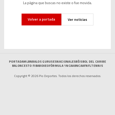
La página que buscas no existe o fue movida.
Volver a portada
Ver noticias
PORTADA
MLB
NBA
LOS GURUSES
NACIONALES
BÉISBOL DEL CARIBE
BALONCESTO FIBA
BOXEO
FÓRMULA 1
NCAAB
NCAAF
NFL
TENNIS
Copyright © 2026 Pio Deportes. Todos los derechos reservados.