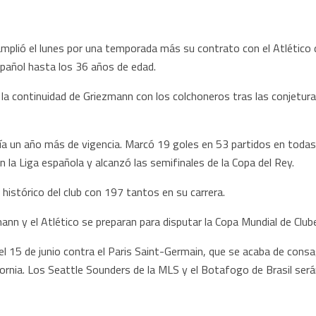
ió el lunes por una temporada más su contrato con el Atlético de
spañol hasta los 36 años de edad.
la continuidad de Griezmann con los colchoneros tras las conjeturas 
nía un año más de vigencia. Marcó 19 goles en 53 partidos en tod
en la Liga española y alcanzó las semifinales de la Copa del Rey.
histórico del club con 197 tantos en su carrera.
ann y el Atlético se preparan para disputar la Copa Mundial de Clu
l 15 de junio contra el Paris Saint-Germain, que se acaba de consa
rnia. Los Seattle Sounders de la MLS y el Botafogo de Brasil serán