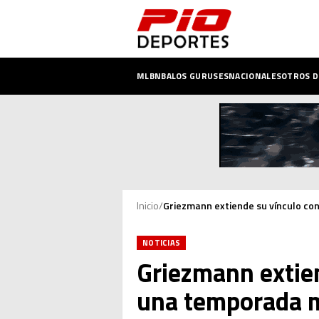
MLB
NBA
LOS GURUSES
NACIONALES
OTROS 
Inicio
/
Griezmann extiende su vínculo co
NOTICIAS
Griezmann extien
una temporada 