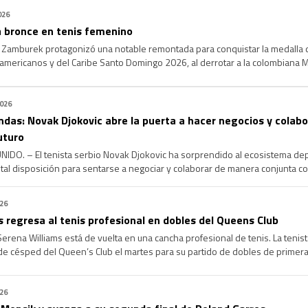
026
 bronce en tenis femenino
 Zamburek protagonizó una notable remontada para conquistar la medalla 
mericanos y del Caribe Santo Domingo 2026, al derrotar a la colombiana Mar
er el primer set, Zamburek apeló a la paciencia, el temple […]
2026
ndas: Novak Djokovic abre la puerta a hacer negocios y colab
uturo
DO. – El tenista serbio Novak Djokovic ha sorprendido al ecosistema depo
tal disposición para sentarse a negociar y colaborar de manera conjunta c
 español Rafael Nadal y el suizo Roger Federer. Aprovechando el anuncio fo
026
 regresa al tenis profesional en dobles del Queens Club
ena Williams está de vuelta en una cancha profesional de tenis. La tenist
 de césped del Queen’s Club el martes para su partido de dobles de primera
. Este es […]
026