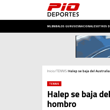
MLB
NBA
LOS GURUSES
NACIONALES
OTROS 
Inicio
/
TENNIS
/
Halep se baja del Australia
TENNIS
Halep se baja del
hombro