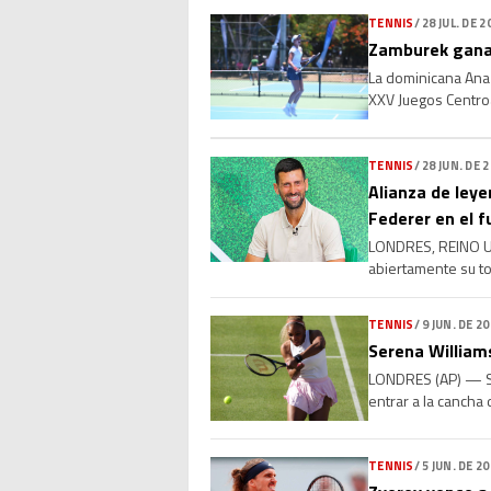
TENNIS
/
28 JUL. DE 2
Zamburek gana
La dominicana Ana
XXV Juegos Centroa
lugar. Luego de ced
TENNIS
/
28 JUN. DE 
Alianza de leye
Federer en el f
LONDRES, REINO UNI
abiertamente su to
en las canchas: el
TENNIS
/
9 JUN. DE 2
Serena Williams
LONDRES (AP) — Ser
entrar a la cancha
Mboko, de 19 años
TENNIS
/
5 JUN. DE 2