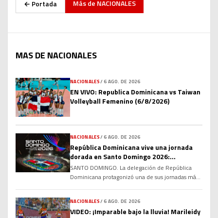
Más de
NACIONALES
← Portada
MAS DE NACIONALES
NACIONALES
/
6 AGO. DE 2026
EN VIVO: Republica Dominicana vs Taiwan
Volleyball Femenino (6/8/2026)
NACIONALES
/
6 AGO. DE 2026
República Dominicana vive una jornada
dorada en Santo Domingo 2026:
atletismo, karate y relevos impulsan a la
SANTO DOMINGO. La delegación de República
delegación al Top 5 del medallero
Dominicana protagonizó una de sus jornadas más
memorables en los XXV Juegos Centroamericanos
y del Caribe Santo Domingo 2026, conquistando
NACIONALES
/
6 AGO. DE 2026
múltiples medallas de oro en atletismo y karate
VIDEO: ¡Imparable bajo la lluvia! Marileidy
que permitieron al país escalar hasta la quinta