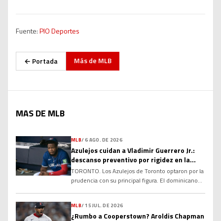
Fuente:
PIO Deportes
Más de
MLB
← Portada
MAS DE MLB
MLB
/
6 AGO. DE 2026
Azulejos cuidan a Vladimir Guerrero Jr.:
descanso preventivo por rigidez en la
corva
TORONTO. Los Azulejos de Toronto optaron por la
prudencia con su principal figura. El dominicano
Vladimir Guerrero Jr. no fue incluido en la
alineación para el compromiso del club debido a
MLB
/
15 JUL. DE 2026
una rigidez en el tendón de la corva, una decisión
¿Rumbo a Cooperstown? Aroldis Chapman
tomada con el objetivo de evitar que la molestia