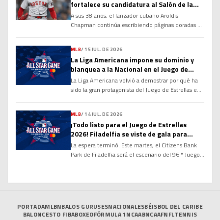
fortalece su candidatura al Salón de la
se agrave y garantizar su […]
Fama
A sus 38 años, el lanzador cubano Aroldis
Chapman continúa escribiendo páginas doradas en
la historia de las Grandes Ligas y alimentando un
debate que cobra cada vez más fuerza: ¿tiene
MLB
/
15 JUL. DE 2026
méritos suficientes para ingresar al Salón de la
La Liga Americana impone su dominio y
Fama de Cooperstown? Sus números, su
blanquea a la Nacional en el Juego de
longevidad y el dominio que ha ejercido durante
Estrellas 2026
La Liga Americana volvió a demostrar por qué ha
más de […]
sido la gran protagonista del Juego de Estrellas en
las últimas décadas. Con una ofensiva explosiva
desde la primera entrada y un cuerpo de
MLB
/
14 JUL. DE 2026
lanzadores prácticamente imbatible, el Joven
¡Todo listo para el Juego de Estrellas
Circuito derrotó por marcador de 4-0 a la Liga
2026! Filadelfia se viste de gala para
Nacional en la edición 96 del Clásico de […]
recibir a las mayores figuras de la MLB
La espera terminó. Este martes, el Citizens Bank
Park de Filadelfia será el escenario del 96.º Juego
de Estrellas de las Grandes Ligas, donde los
mejores peloteros de la temporada se enfrentarán
en el tradicional duelo entre la Liga Americana y la
Liga Nacional. El partido marcará el cierre de un
intenso Fin de Semana […]
PORTADA
MLB
NBA
LOS GURUSES
NACIONALES
BÉISBOL DEL CARIBE
BALONCESTO FIBA
BOXEO
FÓRMULA 1
NCAAB
NCAAF
NFL
TENNIS