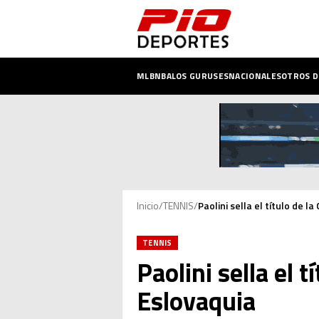
MLB
NBA
LOS GURUSES
NACIONALES
OTROS 
Inicio
/
TENNIS
/
Paolini sella el título de l
TENNIS
Paolini sella el t
Eslovaquia