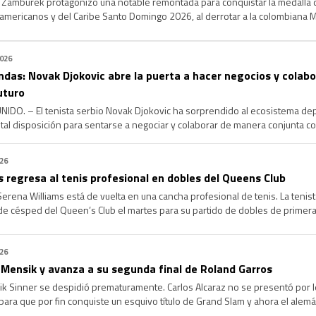
 Zamburek protagonizó una notable remontada para conquistar la medalla 
mericanos y del Caribe Santo Domingo 2026, al derrotar a la colombiana Mar
er el primer set, Zamburek apeló a la paciencia, el temple […]
2026
ndas: Novak Djokovic abre la puerta a hacer negocios y colab
uturo
DO. – El tenista serbio Novak Djokovic ha sorprendido al ecosistema depo
tal disposición para sentarse a negociar y colaborar de manera conjunta c
 español Rafael Nadal y el suizo Roger Federer. Aprovechando el anuncio fo
026
 regresa al tenis profesional en dobles del Queens Club
ena Williams está de vuelta en una cancha profesional de tenis. La tenist
 de césped del Queen’s Club el martes para su partido de dobles de primera
. Este es […]
026
 Mensik y avanza a su segunda final de Roland Garros
k Sinner se despidió prematuramente. Carlos Alcaraz no se presentó por l
ara que por fin conquiste un esquivo título de Grand Slam y ahora el alemá
vantar el trofeo de Roland Garros. Zverev alcanzó […]