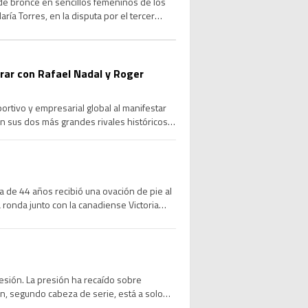
de bronce en sencillos femeninos de los
ía Torres, en la disputa por el tercer
orar con Rafael Nadal y Roger
rtivo y empresarial global al manifestar
on sus dos más grandes rivales históricos
rmal […]
a de 44 años recibió una ovación de pie al
 ronda junto con la canadiense Victoria
esión. La presión ha recaído sobre
n, segundo cabeza de serie, está a solo