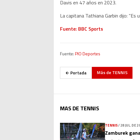
Davis en 47 años en 2023.
La capitana Tathiana Garbin dijo: “E
Fuente: BBC Sports
Fuente:
PIO Deportes
Más de
TENNIS
← Portada
MAS DE TENNIS
TENNIS
/
28 JUL. DE 2
Zamburek gana