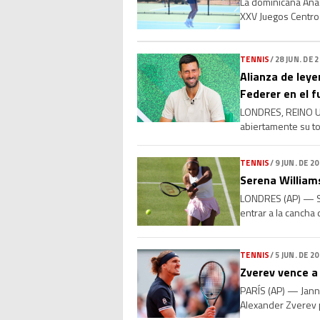
La dominicana Ana
XXV Juegos Centroa
lugar. Luego de ced
TENNIS
/
28 JUN. DE 
Alianza de leye
Federer en el f
LONDRES, REINO UNI
abiertamente su to
en las canchas: el
TENNIS
/
9 JUN. DE 2
Serena Williams
LONDRES (AP) — Ser
entrar a la cancha
Mboko, de 19 años
TENNIS
/
5 JUN. DE 2
Zverev vence a
PARÍS (AP) — Janni
Alexander Zverev p
una victoria de le