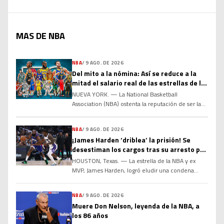
MAS DE NBA
NBA
/
9 AGO. DE 2026
Del mito a la nómina: Así se reduce a la
mitad el salario real de las estrellas de la
NBA
NUEVA YORK. — La National Basketball
Association (NBA) ostenta la reputación de ser la
liga deportiva mejor pagada del planeta, con
salarios medios que superan los 10 millones de
NBA
/
9 AGO. DE 2026
dólares anuales según Forbes. Sin embargo, detrás
¡James Harden ‘driblea’ la prisión! Se
de los llamativos contratos de 50 o 60 millones de
desestiman los cargos tras su arresto por
dólares al año anunciados con bombo y platillo,
llevar una pistola en el auto
existe […]
HOUSTON, Texas. — La estrella de la NBA y ex
MVP, James Harden, logró eludir una condena
penal y librarse de un posible tiempo en prisión
luego de que la justicia del condado de Harris, en
NBA
/
9 AGO. DE 2026
Texas, desestimara formalmente el cargo menor
Muere Don Nelson, leyenda de la NBA, a
en su contra por portación ilícita de un arma de
los 86 años
fuego. El incidente, […]