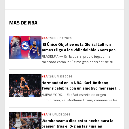
MAS DE NBA
NBA
/
26 JUL. DE 2026
¡El Único Objetivo es la Gloria! LeBron
James Elige a los Philadelphia 76ers para
el Último Capítulo de su Leyenda
FILADELFIA.— En la que el propio jugador ha
calificado como la “última gran decisión” de su
histórica carrera, el máximo anotador de todos los
tiempos en la NBA, LeBron James, ha sacudido el
NBA
/
28 JUN. DE 2026
baloncesto mundial al acordar un contrato por dos
Hermandad en la NBA: Karl-Anthony
temporadas y US$8 millones con los Philadelphia
Towns celebra con un emotivo mensaje la
76ers. Tras comunicar a Los Angeles Lakers […]
renovación de Jose Alvarado
NUEVA YORK. – El pívot estrella de origen
dominicano, Karl-Anthony Towns, conmovió a las
redes sociales y a los seguidores del baloncesto de
la NBA al compartir un emotivo y sincero mensaje
NBA
/
8 JUN. DE 2026
de felicitación dirigido a su compañero de equipo
Wembanyama dice estar hecho para la
y selección nacional, el base Jose Alvarado, tras
presión tras el 0-2 en las Finales
confirmarse la renovación contractual de este