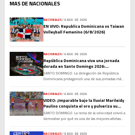
MAS DE NACIONALES
NACIONALES
/
6 AGO. DE 2026
EN VIVO: Republica Dominicana vs Taiwan
Volleyball Femenino (6/8/2026)
NACIONALES
/
6 AGO. DE 2026
República Dominicana vive una jornada
dorada en Santo Domingo 2026:
atletismo, karate y relevos impulsan a la
SANTO DOMINGO. La delegación de República
delegación al Top 5 del medallero
Dominicana protagonizó una de sus jornadas más
memorables en los XXV Juegos Centroamericanos
y del Caribe Santo Domingo 2026, conquistando
NACIONALES
/
6 AGO. DE 2026
múltiples medallas de oro en atletismo y karate
VIDEO: ¡Imparable bajo la lluvia! Marileidy
que permitieron al país escalar hasta la quinta
Paulino conquista el oro y pulveriza su
posición del medallero general, consolidándose
propio récord en Santo Domingo 2026
SANTO DOMINGO. La reina de la velocidad volvió a
entre las grandes potencias deportivas de la
demostrar por qué es una de las mejores atletas
región. […]
del planeta. La dominicana Marileidy Paulino
conquistó este miércoles la medalla de oro en los
NACIONALES
/
6 AGO. DE 2026