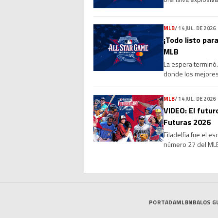
de 4-0 a la Liga Na
MLB
/
14 JUL. DE 2026
¡Todo listo para
MLB
La espera terminó. 
donde los mejores 
marcará el cierre 
MLB
/
14 JUL. DE 2026
VIDEO: El futur
Futuras 2026
Filadelfia fue el e
número 27 del MLB 
que reunió a vario
PORTADA
MLB
NBA
LOS G