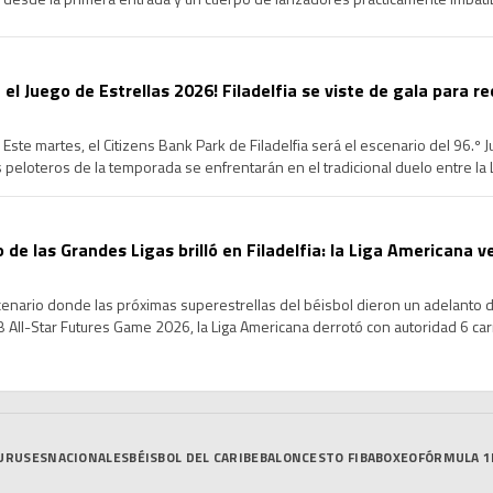
cional en la edición 96 del Clásico de […]
 el Juego de Estrellas 2026! Filadelfia se viste de gala para re
Este martes, el Citizens Bank Park de Filadelfia será el escenario del 96.º 
peloteros de la temporada se enfrentarán en el tradicional duelo entre la Li
de un intenso Fin de Semana […]
o de las Grandes Ligas brilló en Filadelfia: la Liga Americana v
scenario donde las próximas superestrellas del béisbol dieron un adelanto de
All-Star Futures Game 2026, la Liga Americana derrotó con autoridad 6 carre
s de los mejores prospectos […]
URUSES
NACIONALES
BÉISBOL DEL CARIBE
BALONCESTO FIBA
BOXEO
FÓRMULA 1