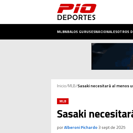
MLB
NBA
LOS GURUSES
NACIONALES
OTROS 
Inicio
/
MLB
/
Sasaki necesitará al menos u
MLB
Sasaki necesitar
por
Alberoni Pichardo
·
3 sept de 2025