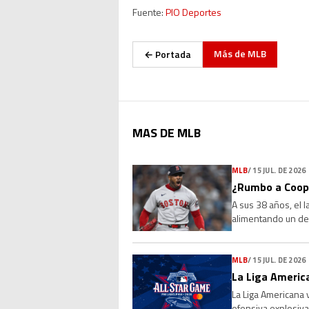
Fuente:
PIO Deportes
Más de
MLB
← Portada
MAS DE MLB
MLB
/
15 JUL. DE 2026
¿Rumbo a Coope
A sus 38 años, el 
alimentando un deb
Sus números, su l
MLB
/
15 JUL. DE 2026
La Liga America
La Liga Americana 
ofensiva explosiva