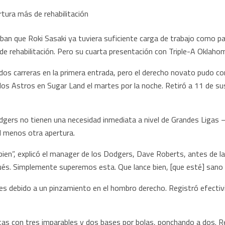
ue Roki Sasaki ya tuviera suficiente carga de trabajo como para
de rehabilitación. Pero su cuarta presentación con Triple-A Oklahom
 dos carreras en la primera entrada, pero el derecho novato pudo 
e los Astros en Sugar Land el martes por la noche. Retiró a 11 de su
gers no tienen una necesidad inmediata a nivel de Grandes Ligas 
 menos otra apertura.
en”, explicó el manager de los Dodgers, Dave Roberts, antes de la
pués. Simplemente superemos esta. Que lance bien, [que esté] sano
es debido a un pinzamiento en el hombro derecho. Registró efectiv
itas con tres imparables y dos bases por bolas, ponchando a dos. Re