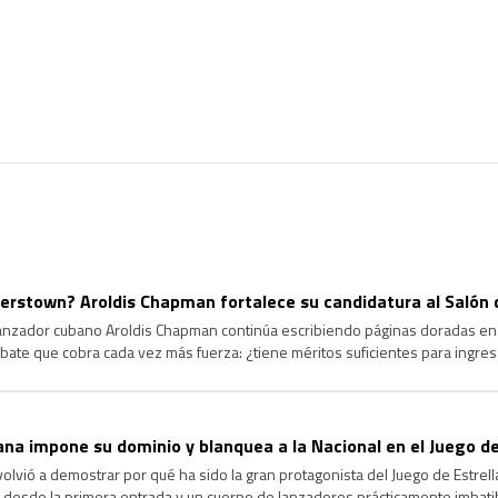
rstown? Aroldis Chapman fortalece su candidatura al Salón 
lanzador cubano Aroldis Chapman continúa escribiendo páginas doradas en l
ate que cobra cada vez más fuerza: ¿tiene méritos suficientes para ingre
ongevidad y el dominio que ha ejercido durante más de […]
na impone su dominio y blanquea a la Nacional en el Juego de
volvió a demostrar por qué ha sido la gran protagonista del Juego de Estrel
 desde la primera entrada y un cuerpo de lanzadores prácticamente imbatib