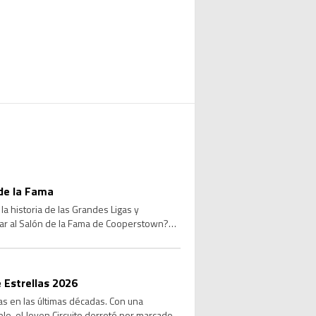
de la Fama
a historia de las Grandes Ligas y
sar al Salón de la Fama de Cooperstown?
 Estrellas 2026
las en las últimas décadas. Con una
le, el Joven Circuito derrotó por marcador