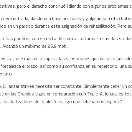
sitivas, pero el derecho continuó lidiando con algunos problemas 
rimera entrada, dando una base por bolas y golpeando a otro batea
ido en un partido durante esta asignación de rehabilitación. Pero su
millas por hora con su recta de cuatro costuras en sus dos salida
. Alcanzó un máximo de 96.9 mph.
len tratarse más de recuperar las sensaciones que de los resultado
e fortalezca el brazo, así como su confianza en su repertorio, una cu
novato.
e. El lanzar strikes necesita ser constante. Simplemente tener un 
e en las Grandes Ligas en comparación con Triple-A, lo cual es tota
 a los bateadores de Triple-A es algo que deberíamos esperar”.