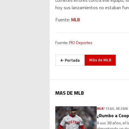
cometes errores contra ese equipo, so
hoy sus lanzamientos no estaban funci
Fuente:
MLB
Fuente:
PIO Deportes
Más de
MLB
← Portada
MAS DE MLB
MLB
/
15 JUL. DE 2026
¿Rumbo a Coope
A sus 38 años, el 
alimentando un deb