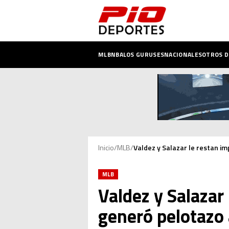
MLB
NBA
LOS GURUSES
NACIONALES
OTROS 
Inicio
/
MLB
/
Valdez y Salazar le restan i
MLB
Valdez y Salazar
generó pelotazo 