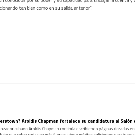
n conocidos por su poder y su capacidad para trabajar la cuenta y
onando tan bien como en su salida anterior”.
rstown? Aroldis Chapman fortalece su candidatura al Salón 
lanzador cubano Aroldis Chapman continúa escribiendo páginas doradas en l
ate que cobra cada vez más fuerza: ¿tiene méritos suficientes para ingre