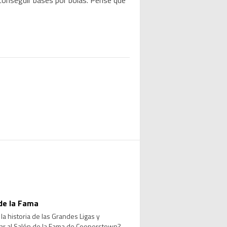
 conseguir bases por bolas. Pensé que
de la Fama
a historia de las Grandes Ligas y
sar al Salón de la Fama de Cooperstown?