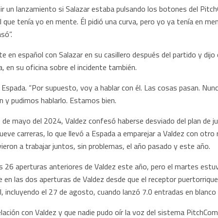
r un lanzamiento si Salazar estaba pulsando los botones del Pitch
el que tenía yo en mente. Él pidió una curva, pero yo ya tenía en ment
só”.
 en español con Salazar en su casillero después del partido y dijo
 en su oficina sobre el incidente también.
 Espada. “Por supuesto, voy a hablar con él. Las cosas pasan. Nunca
n y pudimos hablarlo. Estamos bien.
0 de mayo del 2024, Valdez confesó haberse desviado del plan de j
ve carreras, lo que llevó a Espada a emparejar a Valdez con otro 
lvieron a trabajar juntos, sin problemas, el año pasado y este año.
las 26 aperturas anteriores de Valdez este año, pero el martes estu
en las dos aperturas de Valdez desde que el receptor puertorriqueño
, incluyendo el 27 de agosto, cuando lanzó 7.0 entradas en blanco 
lación con Valdez y que nadie pudo oír la voz del sistema PitchCom