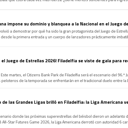
ongevidad y el dominio que ha ejercido durante más de […]
na impone su dominio y blanquea a la Nacional en el Juego de
volvió a demostrar por qué ha sido la gran protagonista del Juego de Estrel
 desde la primera entrada y un cuerpo de lanzadores prácticamente imbatib
cional en la edición 96 del Clásico de […]
 el Juego de Estrellas 2026! Filadelfia se viste de gala para re
Este martes, el Citizens Bank Park de Filadelfia será el escenario del 96.º 
peloteros de la temporada se enfrentarán en el tradicional duelo entre la Li
de un intenso Fin de Semana […]
o de las Grandes Ligas brilló en Filadelfia: la Liga Americana v
scenario donde las próximas superestrellas del béisbol dieron un adelanto de
All-Star Futures Game 2026, la Liga Americana derrotó con autoridad 6 carre
s de los mejores prospectos […]