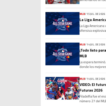
Sus números, su l
MLB
/
15 JUL. DE 2026
La Liga America
La Liga Americana 
ofensiva explosiva
de 4-0 a la Liga Na
MLB
/
14 JUL. DE 2026
¡Todo listo para
MLB
La espera terminó. 
donde los mejores 
marcará el cierre 
MLB
/
14 JUL. DE 2026
VIDEO: El futur
Futuras 2026
Filadelfia fue el e
número 27 del MLB 
que reunió a vario