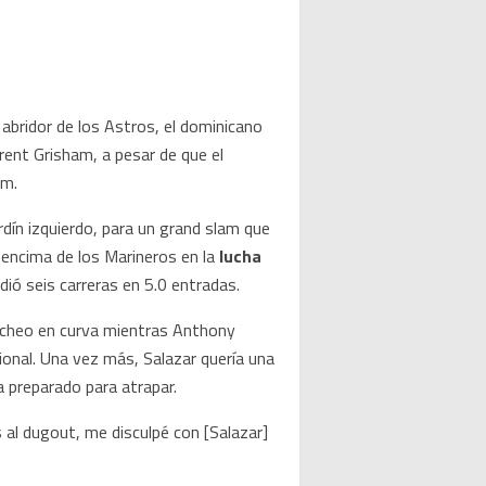
abridor de los Astros, el dominicano
Trent Grisham, a pesar de que el
om.
rdín izquierdo, para un grand slam que
 encima de los Marineros en la
lucha
dió seis carreras en 5.0 entradas.
itcheo en curva mientras Anthony
ional. Una vez más, Salazar quería una
a preparado para atrapar.
s al dugout, me disculpé con [Salazar]