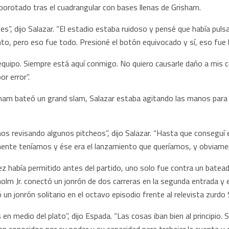
lborotado tras el cuadrangular con bases llenas de Grisham.
”, dijo Salazar. “El estadio estaba ruidoso y pensé que había puls
o, pero eso fue todo. Presioné el botón equivocado y sí, eso fue l
quipo. Siempre está aquí conmigo. No quiero causarle daño a mis c
or error”.
ham bateó un grand slam, Salazar estaba agitando las manos para 
os revisando algunos pitcheos”, dijo Salazar. “Hasta que conseguí 
nte teníamos y ése era el lanzamiento que queríamos, y obviament
z había permitido antes del partido, uno solo fue contra un batead
olm Jr. conectó un jonrón de dos carreras en la segunda entrada y 
un jonrón solitario en el octavo episodio frente al relevista zurdo
 medio del plato”, dijo Espada. “Las cosas iban bien al principio.