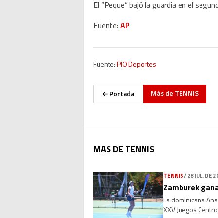
El “Peque” bajó la guardia en el segun
Fuente:
AP
Fuente:
PIO Deportes
Más de
TENNIS
← Portada
MAS DE TENNIS
TENNIS
/
28 JUL. DE 2
Zamburek gana
La dominicana Ana
XXV Juegos Centroa