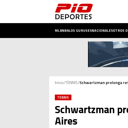
MLB
NBA
LOS GURUSES
NACIONALES
OTROS 
Inicio
/
TENNIS
/
Schwartzman prolonga reti
TENNIS
Schwartzman prol
Aires