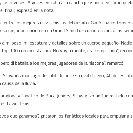
y los reveses. A veces entraba a la cancha pensando en cómo quebrar a
l final”, expresó en la nota.
 entre los mejores diez tenistas del circuito. Ganó cuatro torneo
y su mejor actuación en un Grand Slam fue cuando alcanzó las semi
 a mi peso, mi estatura y detalles sobre un cuerpo pequeño. Nadie 
 Top 100 con mi estatura. No voy a mentir, era complicado”, recono
ro di batalla a los mejores jugadores de la historia”, remarcó.
a, Schwartzman jugó desinhibido ante su rival chileno, 40 del escal
causa de la lluvia.
radona y fanático de Boca Juniors, Schwartzman fue recibido con u
ires Lawn Tenis.
s que ganamos”, gritaron los fanáticos locales para empujar a su