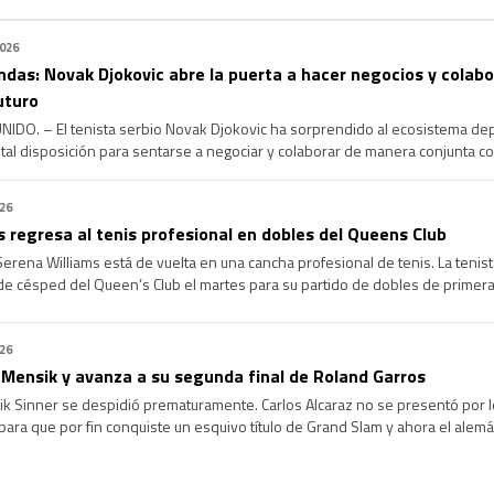
er el primer set, Zamburek apeló a la paciencia, el temple […]
2026
ndas: Novak Djokovic abre la puerta a hacer negocios y colab
uturo
DO. – El tenista serbio Novak Djokovic ha sorprendido al ecosistema depo
tal disposición para sentarse a negociar y colaborar de manera conjunta c
 español Rafael Nadal y el suizo Roger Federer. Aprovechando el anuncio fo
026
 regresa al tenis profesional en dobles del Queens Club
ena Williams está de vuelta en una cancha profesional de tenis. La tenist
 de césped del Queen’s Club el martes para su partido de dobles de primera
. Este es […]
026
 Mensik y avanza a su segunda final de Roland Garros
k Sinner se despidió prematuramente. Carlos Alcaraz no se presentó por l
ara que por fin conquiste un esquivo título de Grand Slam y ahora el alemá
vantar el trofeo de Roland Garros. Zverev alcanzó […]