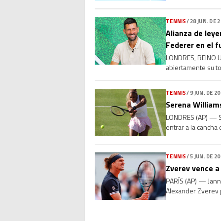
lugar. Luego de ced
TENNIS
/
28 JUN. DE 
Alianza de leye
Federer en el f
LONDRES, REINO UNI
abiertamente su to
en las canchas: el
TENNIS
/
9 JUN. DE 2
Serena Williams
LONDRES (AP) — Ser
entrar a la cancha
Mboko, de 19 años
TENNIS
/
5 JUN. DE 2
Zverev vence a
PARÍS (AP) — Janni
Alexander Zverev p
una victoria de le