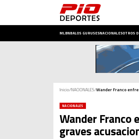
MLB
NBA
LOS GURUSES
NACIONALES
OTROS 
Inicio
/
NACIONALES
/
Wander Franco enfren
NACIONALES
Wander Franco en
graves acusacio