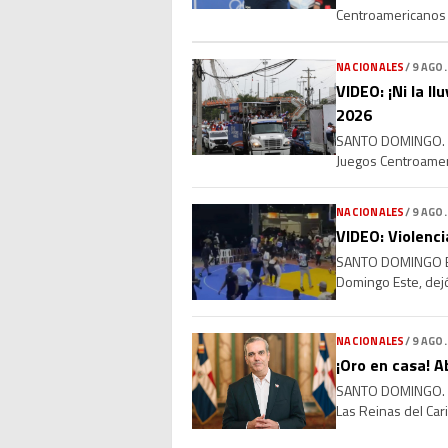
Centroamericanos 
más alta de su hist
NACIONALES
/
9 AGO.
VIDEO: ¡Ni la l
2026
SANTO DOMINGO. – L
Juegos Centroameri
Cientos de personas
NACIONALES
/
9 AGO.
VIDEO: Violenci
SANTO DOMINGO ESTE
Domingo Este, dejó
del viernes 7 de a
NACIONALES
/
9 AGO.
¡Oro en casa! A
SANTO DOMINGO. – E
Las Reinas del Car
destacó la entrega