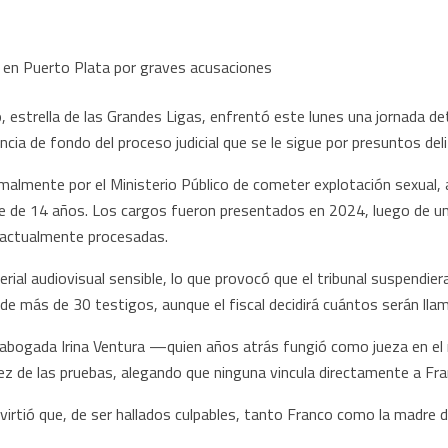
 estrella de las Grandes Ligas, enfrentó este lunes una jornada de
ia de fondo del proceso judicial que se le sigue por presuntos del
malmente por el Ministerio Público de cometer explotación sexual,
te de 14 años. Los cargos fueron presentados en 2024, luego de un
 actualmente procesadas.
ial audiovisual sensible, lo que provocó que el tribunal suspendiera 
 de más de 30 testigos, aunque el fiscal decidirá cuántos serán ll
la abogada Irina Ventura —quien años atrás fungió como jueza en e
z de las pruebas, alegando que ninguna vincula directamente a Fr
dvirtió que, de ser hallados culpables, tanto Franco como la madre