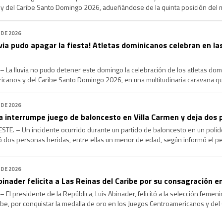
y del Caribe Santo Domingo 2026, adueñándose de la quinta posición del m
oria en la cita regional tras alcanzar un total de 150 medallas. Con una actua
 DE 2026
luvia pudo apagar la fiesta! Atletas dominicanos celebran en l
a lluvia no pudo detener este domingo la celebración de los atletas domi
canos y del Caribe Santo Domingo 2026, en una multitudinaria caravana que 
 salieron a las calles para recibir y rendir homenaje a la […]
 DE 2026
a interrumpe juego de baloncesto en Villa Carmen y deja dos 
. – Un incidente ocurrido durante un partido de baloncesto en un polidep
 dos personas heridas, entre ellas un menor de edad, según informó el pe
gosto, mientras se desarrollaba una jornada deportiva en […]
 DE 2026
binader felicita a Las Reinas del Caribe por su consagración
l presidente de la República, Luis Abinader, felicitó a la selección femen
ibe, por conquistar la medalla de oro en los Juegos Centroamericanos y de
 y disciplina mostradas por el conjunto dominicano durante la competición, 