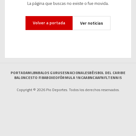
La página que buscas no existe o fue movida.
Volver a portada
Ver noticias
PORTADA
MLB
NBA
LOS GURUSES
NACIONALES
BÉISBOL DEL CARIBE
BALONCESTO FIBA
BOXEO
FÓRMULA 1
NCAAB
NCAAF
NFL
TENNIS
Copyright © 2026 Pio Deportes. Todos los derechos reservados.