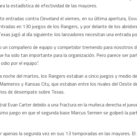
para la estadística de efectividad de las mayores.
e entradas contra Cleveland el viernes, en su última apertura, Eovald
ntradas en 130 juegos de los Rangers, y por delante de los abridor
Texas jugó al día siguiente: los lanzadores necesitan una entrada po
do un compañero de equipo y competidor tremendo para nosotros d
ue ha sido tan importante para la organización. Pero parece ser par
odio por el equipo”.
a noche del martes, los Rangers estaban a cinco juegos y medio de 
Marineros y Kansas City, que estaban entre los rivales del Oeste d
terios de desempate sobre Texas.
ntral Evan Carter debido a una fractura en la muñeca derecha el jue
smo juego en que el segunda base Marcus Semien se golpeó la parte
s por apenas la segunda vez en sus 13 temporadas en las mayores. El