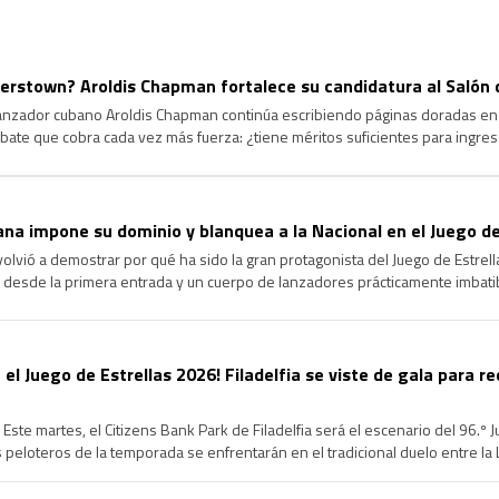
rstown? Aroldis Chapman fortalece su candidatura al Salón 
lanzador cubano Aroldis Chapman continúa escribiendo páginas doradas en l
ate que cobra cada vez más fuerza: ¿tiene méritos suficientes para ingre
ongevidad y el dominio que ha ejercido durante más de […]
na impone su dominio y blanquea a la Nacional en el Juego de
volvió a demostrar por qué ha sido la gran protagonista del Juego de Estrel
 desde la primera entrada y un cuerpo de lanzadores prácticamente imbatib
cional en la edición 96 del Clásico de […]
 el Juego de Estrellas 2026! Filadelfia se viste de gala para re
Este martes, el Citizens Bank Park de Filadelfia será el escenario del 96.º 
peloteros de la temporada se enfrentarán en el tradicional duelo entre la Li
de un intenso Fin de Semana […]