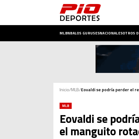
MLB
NBA
LOS GURUSES
NACIONALES
OTROS 
Inicio
/
MLB
/
Eovaldi se podría perder el r
MLB
Eovaldi se podrí
el manguito rota