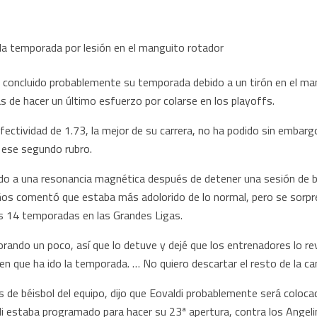
 concluido probablemente su temporada debido a un tirón en el man
 de hacer un último esfuerzo por colarse en los playoffs.
fectividad de 1.73, la mejor de su carrera, no ha podido sin embarg
 ese segundo rubro.
do a una resonancia magnética después de detener una sesión de b
años comentó que estaba más adolorido de lo normal, pero se sorpr
s 14 temporadas en las Grandes Ligas.
ndo un poco, así que lo detuve y dejé que los entrenadores lo revi
en que ha ido la temporada. … No quiero descartar el resto de la ca
 de béisbol del equipo, dijo que Eovaldi probablemente será colocad
ldi estaba programado para hacer su 23ª apertura, contra los Angel