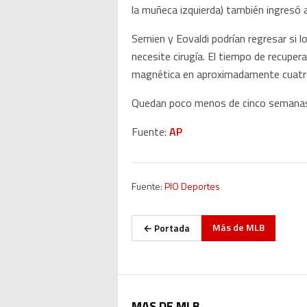
la muñeca izquierda) también ingresó a 
Semien y Eovaldi podrían regresar si l
necesite cirugía. El tiempo de recuper
magnética en aproximadamente cuat
Quedan poco menos de cinco semanas h
Fuente:
AP
Fuente:
PIO Deportes
Más de
MLB
← Portada
MAS DE MLB