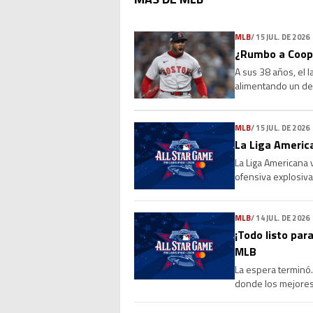
MLB
/
15 JUL. DE 2026
¿Rumbo a Coope
A sus 38 años, el 
alimentando un deb
Sus números, su l
MLB
/
15 JUL. DE 2026
La Liga America
La Liga Americana 
ofensiva explosiva
de 4-0 a la Liga Na
MLB
/
14 JUL. DE 2026
¡Todo listo para
MLB
La espera terminó. 
donde los mejores 
marcará el cierre 